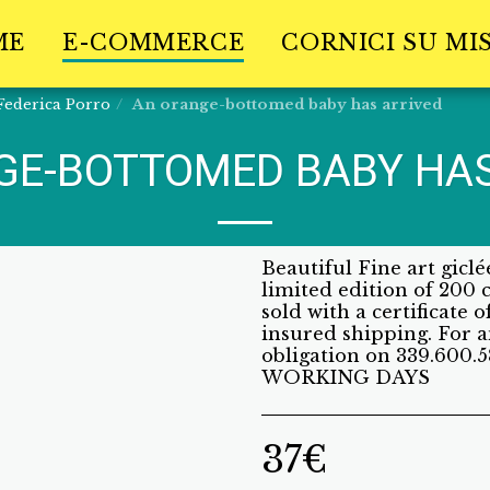
ME
E-COMMERCE
CORNICI SU MI
Federica Porro
An orange-bottomed baby has arrived
GE-BOTTOMED BABY HAS
Beautiful Fine art giclé
limited edition of 200 
sold with a certificate 
insured shipping. For a
obligation on 339.60
WORKING DAYS
37
€