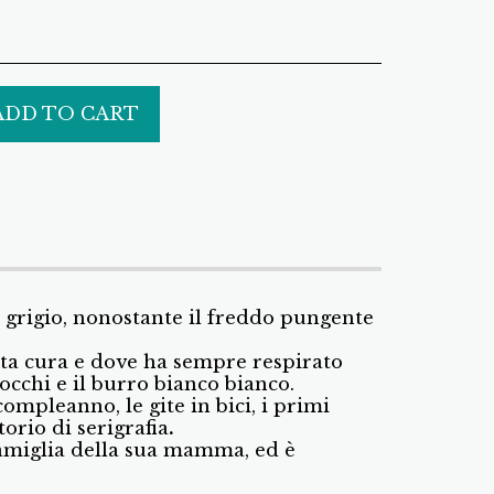
ADD TO CART
a grigio, nonostante il freddo pungente
nta cura e dove ha sempre respirato
nocchi e il burro bianco bianco.
 compleanno, le gite in bici, i primi
orio di serigrafia
.
 famiglia della sua mamma, ed è