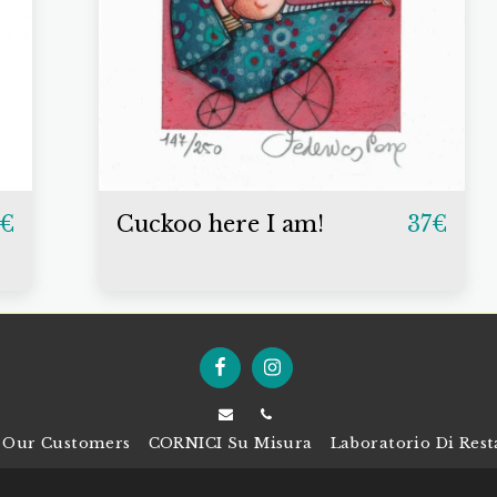
Cuckoo here I am!
€
37
€
Our Customers
CORNICI Su Misura
Laboratorio Di Res
Copyright © 2026 All rights reserved -
G.Art