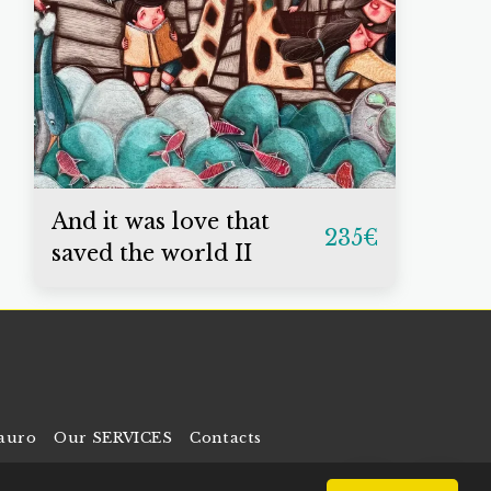
And it was love that
235
€
saved the world II
tauro
Our SERVICES
Contacts