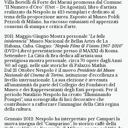
Villa Bertelli di Forte dei Marmi promossa dal Comune.
“Il Numero d’Oro” (Utet – De Agostini), libro d’artista
realizzato da Nespolo in 425 esemplari e dedicato al
tema della proporzione aurea. Esposto al Museo Poldi
Pezzoli di Milano, ha riscosso entusiasti ed apprezzati
consensi di stampa e critica d’arte.
2011: Maggio/Giugno Mostra personale “
La bella
intolerancia
” Museo Nacional de Bellas Artes de La
Habana, Cuba. Giugno: “
Nespolo Films & Visions 1967-2010
”
(DVD+Libro) presentazione presso il MAXXI di Roma.
Settembre: La Città di Bra dedica all’artista una
prestigiosa mostra personale, circa 70 opere dagli Anni
’60 ad oggi, nelle sale storiche di Palazzo Mathis.
Dal 21 Ottobre Nespolo è il nuovo
Presidente del Museo
Nazionale del Cinema di Torino
, istituzione d’eccellenza a
livello internazionale. La sua elezione è avvenuta
all’unanimità da parte del Collegio dei Fondatori del
Museo e dei Rappresentanti degli Enti preposti. Per il
periodo Natalizio Nespolo ha creato “Illuminando
Pompei”, una scenografia di luci decorative che
contribuisce a rafforzare l’immagine della Città regina
della cultura.
Gennaio 2012: Nespolo ha interpretato per Campari la
nuova insegna del “Camparino”, lo storico caffè della