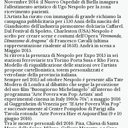
Novembre 2014: il Nuovo Ospedale di Biella inaugura
l’allestimento artistico di Ugo Nespolo per la zona
ricevimento pazienti.
L’Artista ha curato con immagini di grande richiamo la
campagna pubblicitaria per i 150 Anni della nascita del
Gianduiotto dell’industria piemontese dolciaria Caffarel.
Dal Festival di Spoleto, Charleston (USA) Nespolo è
scelto per creare scene e costumi dell’Opera “
Veremonda,
l’Amazzone di Aragona
” di Francesco Cavalli (ultima
rappresentazione risalente al 1653). Andrà in scena a
Maggio 2015.
Si ritrova la presenza di Nespolo per Expo 2015 in sei
stazioni ferroviarie tra Torino Porta Susa e Rho Fiera.
Modello di riqualificazione delle stazioni ove l’artista
propone cartellonistica, totem personalizzati e
vetrofanie della provincia italiana.
Sempre nel 2015 ad ottobre Nespolo è presente alla Tate
Modern di Londra al dibattito che segue la proiezione
del suo film “Buongiorno Michelangelo” all'interno del
programma “Arte Povera was Pop: Artists' and
experimental cinema in Italy 1960s-70s”; a maggio 2016
al Guggenheim di Venezia per “If Arte Povera Was Pop”
e successivamente al Centre Pompidou di Parigi alla
Tavola rotonda “Arte Povera Hier et Aujourd'hui (9 e 10
giugno 2016).
Tra le mostre personali del 2016: Pisa, Chiesa di Santa