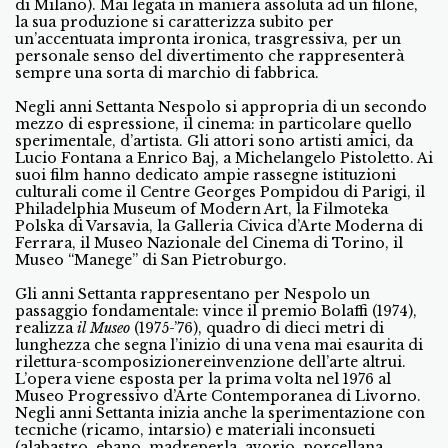
di Milano). Mai legata in maniera assoluta ad un filone,
la sua produzione si caratterizza subito per
un’accentuata impronta ironica, trasgressiva, per un
personale senso del divertimento che rappresenterà
sempre una sorta di marchio di fabbrica.
Negli anni Settanta Nespolo si appropria di un secondo
mezzo di espressione, il cinema: in particolare quello
sperimentale, d’artista. Gli attori sono artisti amici, da
Lucio Fontana a Enrico Baj, a Michelangelo Pistoletto. Ai
suoi film hanno dedicato ampie rassegne istituzioni
culturali come il Centre Georges Pompidou di Parigi, il
Philadelphia Museum of Modern Art, la Filmoteka
Polska di Varsavia, la Galleria Civica d’Arte Moderna di
Ferrara, il Museo Nazionale del Cinema di Torino, il
Museo “Manege” di San Pietroburgo.
Gli anni Settanta rappresentano per Nespolo un
passaggio fondamentale: vince il premio Bolaffi (1974),
realizza
il Museo
(1975-’76), quadro di dieci metri di
lunghezza che segna l’inizio di una vena mai esaurita di
rilettura-scomposizionereinvenzione dell’arte altrui.
L’opera viene esposta per la prima volta nel 1976 al
Museo Progressivo d’Arte Contemporanea di Livorno.
Negli anni Settanta inizia anche la sperimentazione con
tecniche (ricamo, intarsio) e materiali inconsueti
(alabastro, ebano, madreperla, avorio, porcellana,