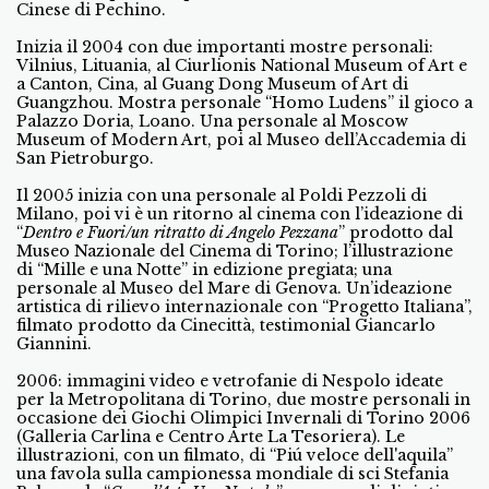
Cinese di Pechino.
Inizia il 2004 con due importanti mostre personali:
Vilnius, Lituania, al Ciurlionis National Museum of Art e
a Canton, Cina, al Guang Dong Museum of Art di
Guangzhou. Mostra personale “Homo Ludens” il gioco a
Palazzo Doria, Loano. Una personale al Moscow
Museum of Modern Art, poi al Museo dell’Accademia di
San Pietroburgo.
Il 2005 inizia con una personale al Poldi Pezzoli di
Milano, poi vi è un ritorno al cinema con l’ideazione di
“
Dentro e Fuori/un ritratto di Angelo Pezzana
” prodotto dal
Museo Nazionale del Cinema di Torino; l’illustrazione
di “Mille e una Notte” in edizione pregiata; una
personale al Museo del Mare di Genova. Un’ideazione
artistica di rilievo internazionale con “Progetto Italiana”,
filmato prodotto da Cinecittà, testimonial Giancarlo
Giannini.
2006: immagini video e vetrofanie di Nespolo ideate
per la Metropolitana di Torino, due mostre personali in
occasione dei Giochi Olimpici Invernali di Torino 2006
(Galleria Carlina e Centro Arte La Tesoriera). Le
illustrazioni, con un filmato, di “Piú veloce dell'aquila”
una favola sulla campionessa mondiale di sci Stefania