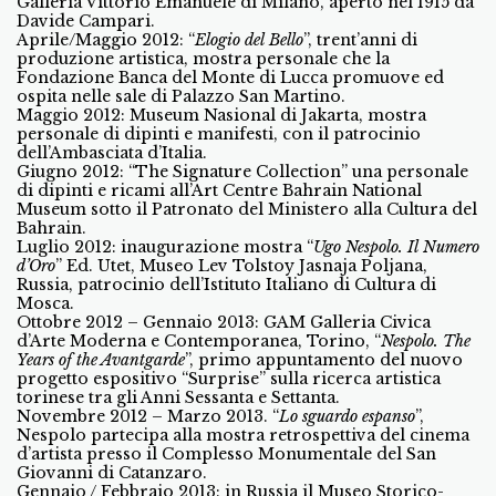
Galleria Vittorio Emanuele di Milano, aperto nel 1915 da
Davide Campari.
Aprile/Maggio 2012: “
Elogio del Bello
”, trent’anni di
produzione artistica, mostra personale che la
Fondazione Banca del Monte di Lucca promuove ed
ospita nelle sale di Palazzo San Martino.
Maggio 2012: Museum Nasional di Jakarta, mostra
personale di dipinti e manifesti, con il patrocinio
dell’Ambasciata d’Italia.
Giugno 2012: “The Signature Collection” una personale
di dipinti e ricami all’Art Centre Bahrain National
Museum sotto il Patronato del Ministero alla Cultura del
Bahrain.
Luglio 2012: inaugurazione mostra “
Ugo Nespolo. Il Numero
d’Oro
” Ed. Utet, Museo Lev Tolstoy Jasnaja Poljana,
Russia, patrocinio dell’Istituto Italiano di Cultura di
Mosca.
Ottobre 2012 – Gennaio 2013: GAM Galleria Civica
d’Arte Moderna e Contemporanea, Torino, “
Nespolo. The
Years of the Avantgarde
”, primo appuntamento del nuovo
progetto espositivo “Surprise” sulla ricerca artistica
torinese tra gli Anni Sessanta e Settanta.
Novembre 2012 – Marzo 2013. “
Lo sguardo espanso
”,
Nespolo partecipa alla mostra retrospettiva del cinema
d’artista presso il Complesso Monumentale del San
Giovanni di Catanzaro.
Gennaio / Febbraio 2013: in Russia il Museo Storico-