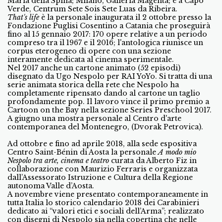
Maria della Spina; Milano, Galleria Magenta; e a Capo
Verde, Centrum Sete Sois Sete Luas da Ribeira.
That's life
è la personale inaugurata il 2 ottobre presso la
Fondazione Puglisi Cosentino a Catania che proseguirà
fino al 15 gennaio 2017: 170 opere relative a un periodo
compreso tra il 1967 e il 2016; l'antologica riunisce un
corpus eterogeneo di opere con una sezione
interamente dedicata al cinema sperimentale.
Nel 2017 anche un cartone animato (52 episodi)
disegnato da Ugo Nespolo per RAI YoYo. Si tratta di una
serie animata storica della rete che Nespolo ha
completamente ripensato dando al cartone un taglio
profondamente pop. Il lavoro vince il primo premio a
Cartoon on the Bay nella sezione Series Preschool 2017.
A giugno una mostra personale al Centro d'arte
contemporanea del Montenegro, (Dvorak Petrovica).
Ad ottobre e fino ad aprile 2018, alla sede espositiva
Centro Saint-Bénin di Aosta la personale
A modo mio
Nespolo tra arte, cinema e teatro
curata da Alberto Fiz in
collaborazione con Maurizio Ferraris e organizzata
dall’Assessorato Istruzione e Cultura della Regione
autonoma Valle d’Aosta.
A novembre viene presentato contemporaneamente in
tutta Italia lo storico calendario 2018 dei Carabinieri
dedicato ai “valori etici e sociali dell’Arma”; realizzato
con disegni di Nespolo sia nella copertina che nelle