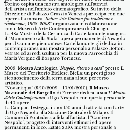
Torino ospita una mostra antologica sull’attività
dell’artista nell’ambito cinematografico. Su invito della
Direzione di Palazzo Grassi a Venezia partecipa con due
opere alla mostra “
Italics: Arte Italiana fra tradizione e
rivoluzione, 1968-2008
” organizzata in collaborazione
con il Museo di Arte Contemporanea di Chicago.
La 48a Mostra della Ceramica di Castellamonte inaugura
il “Monumento alla Stufa” opera permanente di Nespolo
per il Comune piemontese. Castellamonte gli dedica in
contemporanea una mostra personale a Palazzo Botton.
Vetrate ed arredi scultura per la nuova Parrocchia di
Maria Vergine di Borgaro Torinese.
2009: Mostra Antologica “
Nespolo, ritorno a casa
” presso il
Museo del Territorio Biellese, Biella: un prestigioso
riconoscimento della terra natia al suo percorso
artistico.
“Novantiqua” (8/10/2009 – 10/01/2010).
Il Museo
Nazionale del Bargello
di Firenze dedica la sua
1ª Mostra
d’Arte Contemporanea
a Ugo Nespolo con questa personale
di 40 opere.
La Campari festeggia i suoi 150 anni di attività con l’arte
di Ugo Nespolo alla Stazione Centrale di Milano. Il
Comune di Pontedera affida all’artista il “Cantiere
Nespolo”, progetto di interventi effimeri ed opere
permanenti in loco. Estate 2010: mostra personale a