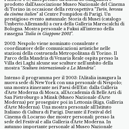
prodotto dall'Associazione Museo Nazionale del Cinema
di Torino in occasione della retrospettiva "
Turin, berceau
du cinéma italien
" al Centre Pompidou di Parigi. Un
prestigioso evento autunnale: Storia di Musei (catalogo
Umberto Allemandi) a cura della Galleria Marescalchi di
Bologna. Mostra personale a Fukui all'interno della
rassegna "
Italia in Giappone 2001
".
2002: Nespolo viene nominato consulente e
coordinatore delle comunicazioni artistiche nelle
stazioni della costruenda Metropolitana di Torino. Il
Parco della Mandria di Venaria Reale ospita presso la
Villa dei Laghi alcune sue sculture nell’ambito della
mostra “
Scultura internazionale a La Mandria
”.
Intenso il programma per il 2003: l’Alitalia inaugura la
nuova sede di New York con una personale di Nespolo;
una mostra itinerante nei Paesi dell’Est: dalla Galleria
d’Arte Moderna di Mosca, all’Accademia di Belle Arti di
San Pietroburgo a Minsk (Museo Nazionale d’Arte
Moderna) per proseguire poi in Lettonia (Riga, Galleria
d’Arte Moderna). Una mostra personale all’Istituto
Italiano di Cultura di Parigi. Durante il Festival del
Cinema di Locarno due mostre personali: presso la
sede del Festival e alla Galleria d’Arte Moderna. In
autunno importante personale al Museo Nazionale