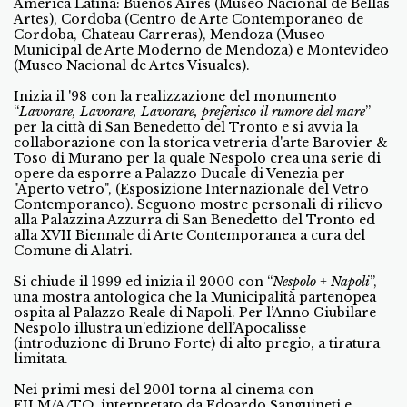
America Latina: Buenos Aires (Museo Nacional de Bellas
Artes), Cordoba (Centro de Arte Contemporaneo de
Cordoba, Chateau Carreras), Mendoza (Museo
Municipal de Arte Moderno de Mendoza) e Montevideo
(Museo Nacional de Artes Visuales).
Inizia il '98 con la realizzazione del monumento
“
Lavorare, Lavorare, Lavorare, preferisco il rumore del mare
”
per la città di San Benedetto del Tronto e si avvia la
collaborazione con la storica vetreria d'arte Barovier &
Toso di Murano per la quale Nespolo crea una serie di
opere da esporre a Palazzo Ducale di Venezia per
"Aperto vetro", (Esposizione Internazionale del Vetro
Contemporaneo). Seguono mostre personali di rilievo
alla Palazzina Azzurra di San Benedetto del Tronto ed
alla XVII Biennale di Arte Contemporanea a cura del
Comune di Alatri.
Si chiude il 1999 ed inizia il 2000 con “
Nespolo + Napoli
”,
una mostra antologica che la Municipalità partenopea
ospita al Palazzo Reale di Napoli. Per l’Anno Giubilare
Nespolo illustra un’edizione dell’Apocalisse
(introduzione di Bruno Forte) di alto pregio, a tiratura
limitata.
Nei primi mesi del 2001 torna al cinema con
FILM/A/TO, interpretato da Edoardo Sanguineti e