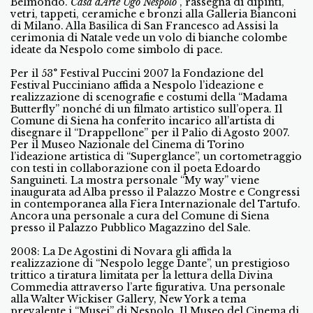
Belmondo.“
Casa d’Arte Ugo Nespolo
”, rassegna di dipinti,
vetri, tappeti, ceramiche e bronzi alla Galleria Bianconi
di Milano. Alla Basilica di San Francesco ad Assisi la
cerimonia di Natale vede un volo di bianche colombe
ideate da Nespolo come simbolo di pace.
Per il 53° Festival Puccini 2007 la Fondazione del
Festival Pucciniano affida a Nespolo l’ideazione e
realizzazione di scenografie e costumi della “Madama
Butterfly” nonché di un filmato artistico sull’opera. Il
Comune di Siena ha conferito incarico all’artista di
disegnare il “Drappellone” per il Palio di Agosto 2007.
Per il Museo Nazionale del Cinema di Torino
l’ideazione artistica di “Superglance”, un cortometraggio
con testi in collaborazione con il poeta Edoardo
Sanguineti. La mostra personale “My way” viene
inaugurata ad Alba presso il Palazzo Mostre e Congressi
in contemporanea alla Fiera Internazionale del Tartufo.
Ancora una personale a cura del Comune di Siena
presso il Palazzo Pubblico Magazzino del Sale.
2008: La De Agostini di Novara gli affida la
realizzazione di “Nespolo legge Dante”, un prestigioso
trittico a tiratura limitata per la lettura della Divina
Commedia attraverso l’arte figurativa. Una personale
alla Walter Wickiser Gallery, New York a tema
prevalente i “Musei” di Nespolo. Il Museo del Cinema di