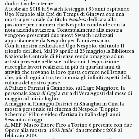
dodici tavole interne.
A febbraio 2018 la Swatch festeggia i 35 anni ospitando
Ugo Nespolo alla Citè du Temps di Ginevra con una
mostra personale dal titolo
Numbers
dedicata alla
passione per i numeri che Nespolo condivide con la
nota azienda svizzera. Contestualmente alla mostra
vengono presentati due nuovi Swatch realizzati
appositamente da Nespolo per l’anniversario.
Con la mostra dedicata ad Ugo Nespolo, dal titolo Il
trionfo dei libri, (dal 19 aprile al 25 maggio) la Biblioteca
Nazionale Centrale di Firenze rende omaggio ad un
artista presente nelle sue collezioni. L’esposizione
raccoglie lavori realizzati in più di quarant’anni di
attività che trovano la loro giusta cornice nell’Istituto
che, più di ogni altro, testimonia gli infiniti aspetti della
cultura del nostro paese.
A Palazzo Parnasi a Cannobio, sul Lago Maggiore, la
personale
Storie di Oggi
a cura di Vera Agosti dal mese di
maggio ad inizio luglio.
A maggio al Huangpu District di Shanghai in Cina la
mostra personale sul cinema di Nespolo “Doppio
Schermo” Film e video d’artista in Italia dagli anni
Sessanta ad oggi.
Al MEF, Museo Ettore Fico a Torino è presente con due
Opere alla mostra “
100% Italia
” da settembre 2018 al
febbraio 2019.