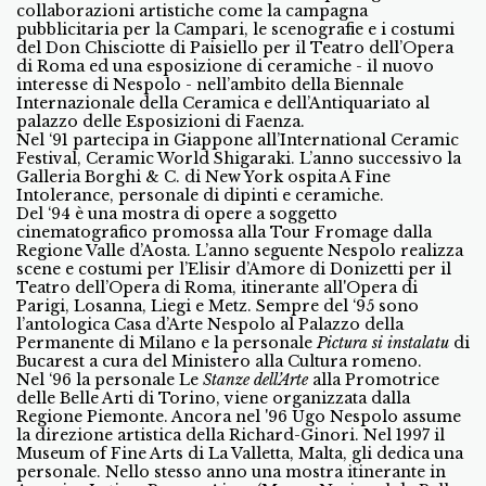
collaborazioni artistiche come la campagna
pubblicitaria per la Campari, le scenografie e i costumi
del Don Chisciotte di Paisiello per il Teatro dell’Opera
di Roma ed una esposizione di ceramiche - il nuovo
interesse di Nespolo - nell’ambito della Biennale
Internazionale della Ceramica e dell’Antiquariato al
palazzo delle Esposizioni di Faenza.
Nel ‘91 partecipa in Giappone all’International Ceramic
Festival, Ceramic World Shigaraki. L’anno successivo la
Galleria Borghi & C. di New York ospita A Fine
Intolerance, personale di dipinti e ceramiche.
Del ‘94 è una mostra di opere a soggetto
cinematografico promossa alla Tour Fromage dalla
Regione Valle d’Aosta. L’anno seguente Nespolo realizza
scene e costumi per l’Elisir d’Amore di Donizetti per il
Teatro dell’Opera di Roma, itinerante all'Opera di
Parigi, Losanna, Liegi e Metz. Sempre del ‘95 sono
l’antologica Casa d’Arte Nespolo al Palazzo della
Permanente di Milano e la personale
Pictura si instalatu
di
Bucarest a cura del Ministero alla Cultura romeno.
Nel ‘96 la personale Le
Stanze dell’Arte
alla Promotrice
delle Belle Arti di Torino, viene organizzata dalla
Regione Piemonte. Ancora nel '96 Ugo Nespolo assume
la direzione artistica della Richard-Ginori. Nel 1997 il
Museum of Fine Arts di La Valletta, Malta, gli dedica una
personale. Nello stesso anno una mostra itinerante in