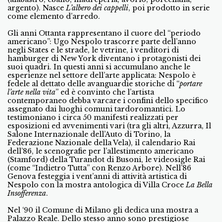
argento). Nasce
L’albero dei cappelli
, poi prodotto in serie
come elemento d’arredo.
Gli anni Ottanta rappresentano il cuore del “periodo
americano”: Ugo Nespolo trascorre parte dell’anno
negli States e le strade, le vetrine, i venditori di
hamburger di New York diventano i protagonisti dei
suoi quadri. In questi anni si accumulano anche le
esperienze nel settore dell’arte applicata: Nespolo è
fedele al dettato delle avanguardie storiche di “
portare
l’arte nella vita
” ed è convinto che l’artista
contemporaneo debba varcare i confini dello specifico
assegnato dai luoghi comuni tardoromantici. Lo
testimoniano i circa 50 manifesti realizzati per
esposizioni ed avvenimenti vari (tra gli altri, Azzurra, Il
Salone Internazionale dell’Auto di Torino, la
Federazione Nazionale della Vela), il calendario Rai
dell’86, le scenografie per l’allestimento americano
(Stamford) della Turandot di Busoni, le videosigle Rai
(come “Indietro Tutta” con Renzo Arbore). Nell’86
Genova festeggia i vent’anni di attività artistica di
Nespolo con la mostra antologica di Villa Croce
La Bella
Insofferenza
.
Nel ‘90 il Comune di Milano gli dedica una mostra a
Palazzo Reale. Dello stesso anno sono prestigiose