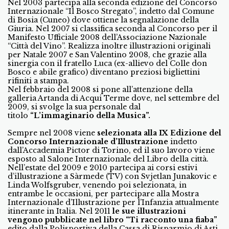
Nel 2003 partecipa alla seconda edizione del Concorso
Internazionale “Il Bosco Stregato”, indetto dal Comune
di Bosia (Cuneo) dove ottiene la segnalazione della
Giuria. Nel 2007 si classifica seconda al Concorso per il
Manifesto Ufficiale 2008 dell’Associazione Nazionale
“Città del Vino”. Realizza inoltre illustrazioni originali
per Natale 2007 e San Valentino 2008, che grazie alla
sinergia con il fratello Luca (ex-allievo del Colle don
Bosco e abile grafico) diventano preziosi bigliettini
rifiniti a stampa.
Nel febbraio del 2008 si pone all’attenzione della
galleria Artanda di Acqui Terme dove, nel settembre del
2009, si svolge la sua personale dal
titolo
“L’immaginario della Musica”
.
Sempre nel 2008 viene
selezionata alla IX Edizione del
Concorso Internazionale d’Illustrazione
indetto
dall’Accademia Pictor di Torino, ed il suo lavoro viene
esposto al Salone Internazionale del Libro della città.
Nell’estate del 2009 e 2010 partecipa ai corsi estivi
d’illustrazione a Sàrmede (TV) con Svjetlan Junakovic e
Linda Wolfsgruber, venendo poi selezionata, in
entrambe le occasioni, per partecipare alla Mostra
Internazionale d’Illustrazione per l’Infanzia attualmente
itinerante in Italia. Nel 2011
le sue illustrazioni
vengono pubblicate nel libro “Ti racconto una fiaba”
edito dalla Polisportiva della Cassa di Risparmio di Asti.