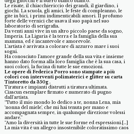
degli gnocchi e il burro bianco bianco.
Le risate, il chiacchiericcio dei grandi, il giardino, i
giochi. La scuola, gli amici, le feste di compleanno, le
gite in bici, i primi indimenticabili amori. Il profumo
forte delle vernici che usava il suo papà nel suo
laboratorio di serigrafia
.
Da venti anni vive in un altro piccolo paese da sogno,
Imperia. La Liguria è la terra e la famiglia della sua
mamma, ed è incantevole e amorevole.
L’artista è arrivata a colorare di azzurro mare i suoi
sogni.
Ha conosciuto l’amore grande della sua vita e insieme
hanno dato forma alla loro famiglia che è la sua casa, i
suoi colori, la fucina di tutte le sue emozioni.
Le opere di Federica Porro sono stampate a più
colori con interventi polimaterici e glitter su carta
Tintoretto da 350g .
Tiratura e impianti distrutti a tiratura ultimata.
Ciascun esemplare firmato e numerato di pugno
dall’artista.
“Tutto il mio mondo lo dedico a te, nonna Lena, mia
‘nonna del miele’, che mi hai tenuta per mano e
accompagnata sempre, in qualunque direzione volessi
andare.”
“Amo la diversità in tutte le sue forme ed espressioni.[…]
La mia vita è un allegro insostenibile coloratissimo caos