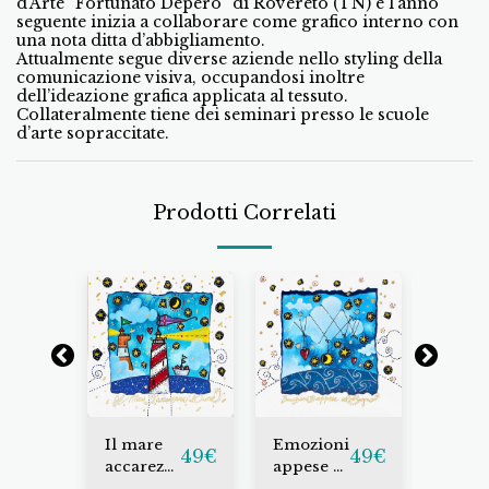
d’Arte “Fortunato Depero” di Rovereto (TN) e l’anno
seguente inizia a collaborare come grafico interno con
una nota ditta d’abbigliamento.
Attualmente segue diverse aziende nello styling della
comunicazione visiva, occupandosi inoltre
dell’ideazione grafica applicata al tessuto.
Collateralmente tiene dei seminari presso le scuole
d’arte sopraccitate.
Prodotti Correlati
Il mare
Emozioni
La gio
49
€
49
€
49
€
accarezza
appese al
del m
il cuore
sogno
mare