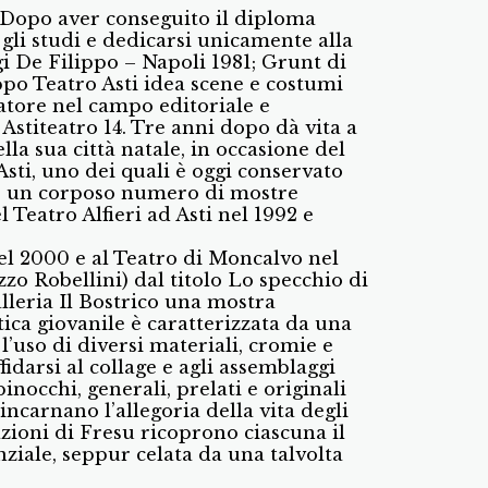
. Dopo aver conseguito il diploma
gli studi e dedicarsi unicamente alla
gi De Filippo – Napoli 1981; Grunt di
po Teatro Asti idea scene e costumi
ratore nel campo editoriale e
 Astiteatro 14. Tre anni dopo dà vita a
la sua città natale, in occasione del
sti, uno dei quali è oggi conservato
nato un corposo numero di mostre
l Teatro Alfieri ad Asti nel 1992 e
el 2000 e al Teatro di Moncalvo nel
o Robellini) dal titolo Lo specchio di
lleria Il Bostrico una mostra
ica giovanile è caratterizzata da una
’uso di diversi materiali, cromie e
fidarsi al collage e agli assemblaggi
pinocchi, generali, prelati e originali
incarnano l’allegoria della vita degli
azioni di Fresu ricoprono ciascuna il
ziale, seppur celata da una talvolta