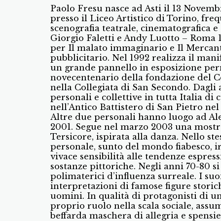
Paolo Fresu nasce ad Asti il 13 Novembr
presso il Liceo Artistico di Torino, fr
scenografia teatrale, cinematografica e
Giorgio Faletti e Andy Luotto – Roma 1
per Il malato immaginario e Il Mercante
pubblicitario. Nel 1992 realizza il mani
un grande pannello in esposizione perma
novecentenario della fondazione del Co
nella Collegiata di San Secondo. Dagli 
personali e collettive in tutta Italia di
nell’Antico Battistero di San Pietro nel 
Altre due personali hanno luogo ad Ale
2001. Segue nel marzo 2003 una mostra
Tersicore, ispirata alla danza. Nello s
personale, sunto del mondo fiabesco, ir
vivace sensibilità alle tendenze espres
sostanze pittoriche. Negli anni 70-80 si 
polimaterici d’influenza surreale. I suoi
interpretazioni di famose figure storich
uomini. In qualità di protagonisti di u
proprio ruolo nella scala sociale, ass
beffarda maschera di allegria e spensie