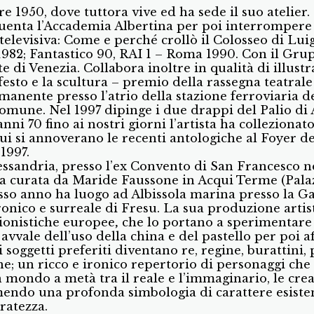
e 1950, dove tuttora vive ed ha sede il suo atelier
equenta l’Accademia Albertina per poi interrompere 
 televisiva: Come e perché crollò il Colosseo di Lui
982; Fantastico 90, RAI 1 – Roma 1990. Con il Grup
 di Venezia. Collabora inoltre in qualità di illust
festo e la scultura – premio della rassegna teatrale
nente presso l’atrio della stazione ferroviaria del
mune. Nel 1997 dipinge i due drappi del Palio di A
anni 70 fino ai nostri giorni l’artista ha collezio
 cui si annoverano le recenti antologiche al Foyer de
1997.
ssandria, presso l’ex Convento di San Francesco n
 curata da Maride Faussone in Acqui Terme (Palazz
tesso anno ha luogo ad Albissola marina presso la Ga
onico e surreale di Fresu. La sua produzione artist
sionistiche europee
,
che lo portano a sperimentare l
avvale dell’uso della china e del pastello per poi af
 soggetti preferiti diventano re, regine, burattini, 
e; un ricco e ironico repertorio di personaggi che 
n mondo a metà tra il reale e l’immaginario, le cre
umendo una profonda simbologia di carattere esisten
ratezza.