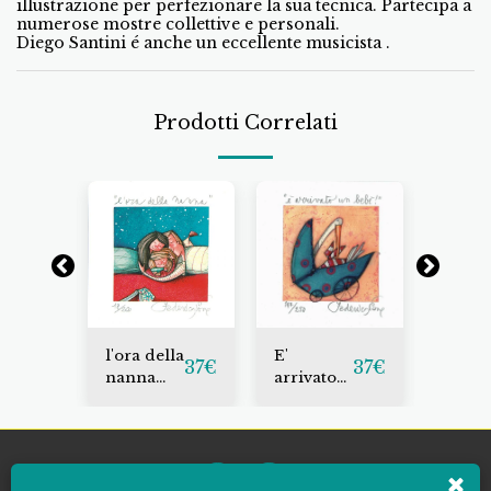
illustrazione per perfezionare la sua tecnica. Partecipa a
numerose mostre collettive e personali.
Diego Santini é anche un eccellente musicista .
Prodotti Correlati
l'ora della
E'
Cucù
37
€
37
€
37
€
nanna
arrivato
ecco
bebè
un bebè
qua!
fondo
arancio