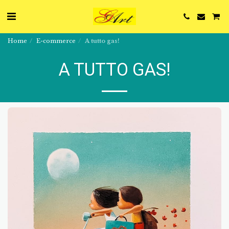
Home
E-commerce
A tutto gas!
A TUTTO GAS!